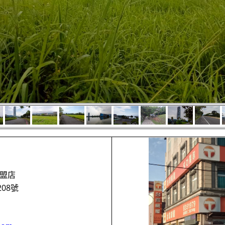
加盟店
08號