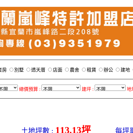
套房
別墅
透天厝
店面
農舍
租賃
辦公
建地
總價預算 :
建坪 :
地
113.13坪
土地坪數 :
每坪單