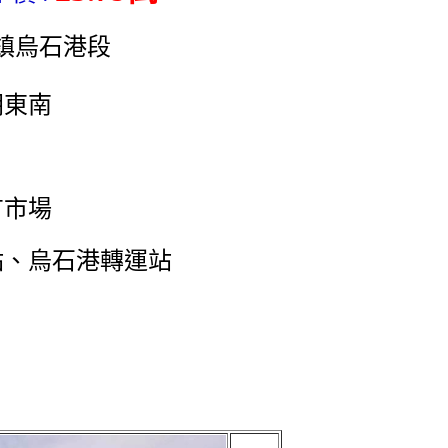
鎮烏石港段
朝東南
有市場
站、烏石港轉運站