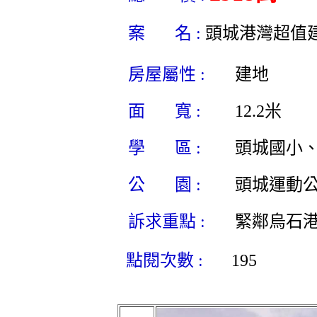
案 名 :
頭城港灣超值
房屋屬性 :
建地
面 寬 :
12.2米
學 區 :
頭城國小
公 園 :
頭城運動
訴求重點 :
緊鄰烏石
點閱次數 :
195