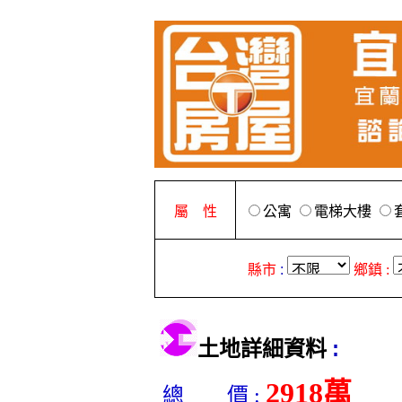
屬 性
公寓
電梯大樓
縣市
:
鄉鎮 :
:
土地詳細資料
2918萬
總 價 :