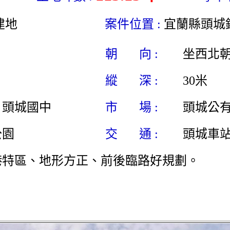
建地
案件位置 :
宜蘭縣頭城
朝 向 :
坐西北
縱 深 :
30米
、頭城國中
市 場 :
頭城公
公園
交 通 :
頭城車
港特區、地形方正、前後臨路好規劃。