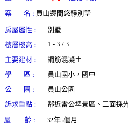
案 名 :
員山邊間悠靜別墅
房屋屬性 :
別墅
1 - 3 / 3
樓層樓高 :
主要建材 :
鋼筋混凝土
學 區 :
員山國小，國中
公 園 :
員山公園
訴求重點 :
鄰近雷公埤景區、三面採
屋 齡 :
32年5個月