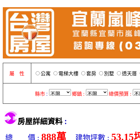
屬 性
公寓
電梯大樓
套房
別墅
透天厝
縣市
:
鄉鎮 :
總價預算 :
:
房屋詳細資料
888萬
53.15
總 價 :
建物坪數 :